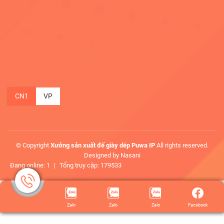
CN1
VP
© Copyright
Xưởng sản xuất đế giày dép Puwa IP
All rights reserved.
Designed by Nasani
Đang online: 1
|
Tổng truy cập: 179533
Zalo
Zalo
Zalo
Facebook