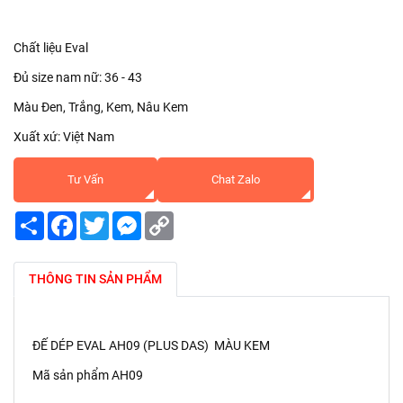
Chất liệu Eval
Đủ size nam nữ: 36 - 43
Màu Đen, Trắng, Kem, Nâu Kem
Xuất xứ: Việt Nam
Tư Vấn
Chat Zalo
Share
Facebook
Twitter
Messenger
Copy
Link
THÔNG TIN SẢN PHẨM
ĐẾ DÉP EVAL AH09 (PLUS DAS) MÀU KEM
Mã sản phẩm AH09