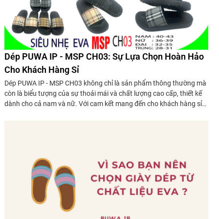
Dép PUWA IP - MSP CH03: Sự Lựa Chọn Hoàn Hảo
Cho Khách Hàng Sỉ
Dép PUWA IP - MSP CH03 không chỉ là sản phẩm thông thường mà
còn là biểu tượng của sự thoải mái và chất lượng cao cấp, thiết kế
dành cho cả nam và nữ. Với cam kết mang đến cho khách hàng sỉ
những sản phẩm chất lượng nhất với giá thành tốt nhất, PUWA IP
tự hào giới thiệu dòng dép siêu nhẹ, đế được làm từ hạt nhựa EVA
cao cấp, đảm bảo độ bền và sự thoải mái tối đa.