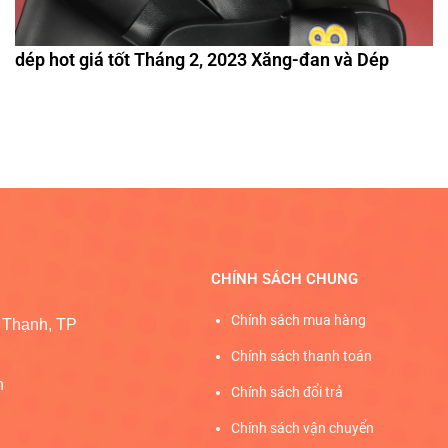
dép hot giá tốt Tháng 2, 2023 Xăng-đan và Dép
CHÍNH SÁCH CHUNG
Chính sách mua hàng
 Thạnh, TP
Chính sách thanh toán
h
Chính sách đổi trả
Chính sách vận chuyển