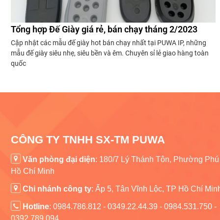
Tổng hợp Đế Giày giá rẻ, bán chạy tháng 2/2023
Cập nhật các mẫu đế giày hot bán chạy nhất tại PUWA IP, những
mẫu đế giày siêu nhẹ, siêu bền và êm. Chuyên sỉ lẻ giao hàng toàn
quốc
CÔNG TY TNHH SX-TM PUWA
Văn phòng đại diện
: 180/7 Lý Thánh Tôn, Phường Phú
Hồ Chí Minh
Chi nhánh công ty
:
Ấp 5, Tân Vĩnh Lộc, TP Hồ Chí Min
Hotline
: 0984.786.812 - 0349.22.44.39 - 0984.531.750 -
0392.789.094