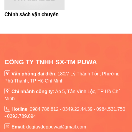
Chính sách vận chuyển
CÔNG TY TNHH SX-TM PUWA
Văn phòng đại diện
: 180/7 Lý Thánh Tôn, Phường
Phú Thạnh, TP Hồ Chí Minh
Chi nhánh công ty
:
Ấp 5, Tân Vĩnh Lộc, TP Hồ Chí
Minh
Hotline
: 0984.786.812 - 0349.22.44.39 - 0984.531.750
- 0392.789.094
Email
: degiaydeppuwa@gmail.com