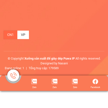
CN1
VP
© Copyright
Xưởng sản xuất đế giày dép Puwa IP
All rights reserved.
Designed by Nasani
Đang online: 1
|
Tổng truy cập: 179589
Zalo
Zalo
Zalo
Facebook