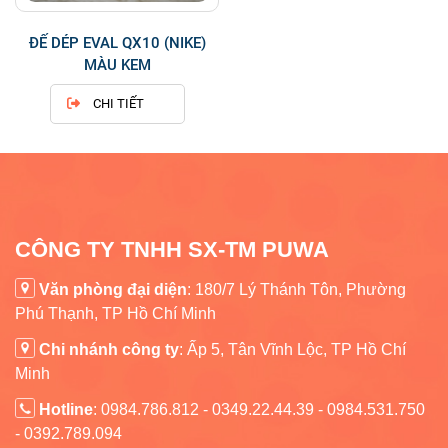
ĐẾ DÉP EVAL QX10 (NIKE)
MÀU KEM
CHI TIẾT
CÔNG TY TNHH SX-TM PUWA
Văn phòng đại diện
: 180/7 Lý Thánh Tôn, Phường
Phú Thạnh, TP Hồ Chí Minh
Chi nhánh công ty
:
Ấp 5, Tân Vĩnh Lộc, TP Hồ Chí
Minh
Hotline
: 0984.786.812 - 0349.22.44.39 - 0984.531.750
- 0392.789.094