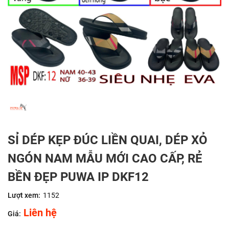
SỈ DÉP KẸP ĐÚC LIỀN QUAI, DÉP XỎ
NGÓN NAM MẪU MỚI CAO CẤP, RẺ
BỀN ĐẸP PUWA IP DKF12
Lượt xem:
1152
Liên hệ
Giá: