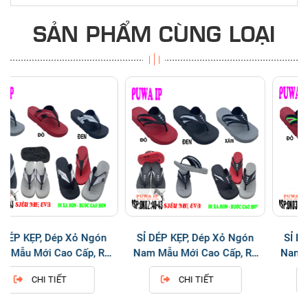
SẢN PHẨM CÙNG LOẠI
ỏ Ngón
SỈ DÉP KẸP, Dép Xỏ Ngón
SỈ DÉP KẸP, Dép Xỏ N
Cấp, Rẻ
Nam Mẫu Mới Cao Cấp, Rẻ
Nam Mẫu Mới Cao Cấp
1
Bền Đẹp DK 02
Bền Đẹp DK 03
CHI TIẾT
CHI TIẾT